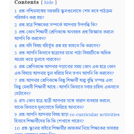
Contents
hide
1
প্রশ্ন-পশ্চিমবঙ্গের সরকারি স্কুলগুলোতে শেষ কবে পাঠক্রম
পরিবর্তন করা হয়?
2
প্রশ্ন-ছাত্র শিক্ষকের সম্পর্কে আপনার উপপব্ধি কি?
3
প্রশ্ন-কোন শিক্ষার্থী শ্রেণিকক্ষে অনবরত প্রশ্ন জিজ্ঞাসা করলে
আপনি কি করবেন?
4
প্রশ্ন-যদি বিষয় বহির্ভূত প্রশ্ন হয় তাহলে কি করবেন?
5
প্রশ্ন-আপনি কিভাবে ছাত্রদের মধ্যে পাঠ্য বিষয়টিকে অধিক
আগ্রহ করে ভুলতে পারবেন?
6
প্রশ্ন-শ্রেণিকক্ষে আপনার পড়ানোর সময় কোন এক ছাত্র কোন
এক বিষয়ে আপনার ভুল ধরিয়ে দিল তখন আপনি কি করবেন?
7
প্রশ্ন-আপনার শ্রেণিকক্ষে কিছু শিক্ষার্থী অল্প বুদ্ধি সম্পন্ন এবং
কিছু মেধাবী শিক্ষার্থী আছে। আপনি কিভাবে সবার চাহিদা একসাথে
মেটাবেন?
8
প্রস্ন-কোন ছাত্র-ছাত্রী আপনার সঙ্গে খারাপ ব্যবহার করলে,
তাকে কিভাবে মূলস্রোতে ফিরিয়ে আনবেন?
9
প্রশ্ন-আপনি আপনার বিষয় ছাড়া co-curricular activities
হিসাবে শিক্ষার্থীদের কি কি শেখাতে পারেন?
10
প্রশ্ন-স্কুলের বাইরে শিক্ষার্থীর কাজকর্ম নিয়ে শিক্ষকের ভাববার