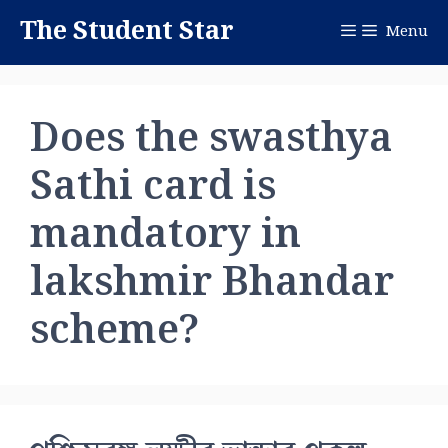
Skip
The Student Star
Menu
to
content
Does the swasthya
Sathi card is
mandatory in
lakshmir Bhandar
scheme?