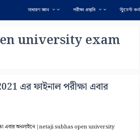
সাধারণ জ্ঞান
পরীক্ষা প্রস্তুতি
স্টুডেন্ট কর্
pen university exam
2021 এর ফাইনাল পরীক্ষা এবার
ীক্ষা এবার অনলাইনে |netaji subhas open university