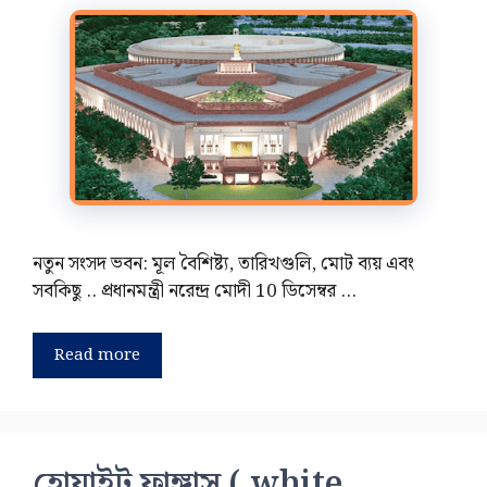
নতুন সংসদ ভবন: মূল বৈশিষ্ট্য, তারিখগুলি, মোট ব্যয় এবং
সবকিছু .. প্রধানমন্ত্রী নরেন্দ্র মোদী 10 ডিসেম্বর …
Read more
হোয়াইট ফাঙ্গাস ( white