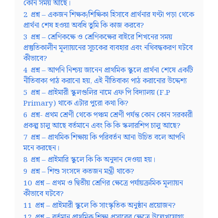
কোন সময় আছে।
2
প্রশ্ন – একজন শিক্ষক/শিক্ষিকা হিসাবে প্রার্থনার ঘণ্টা পড়া থেকে
প্রার্থনা শেষ হওয়া অবধি তুমি কি কাজ করবে?
3
প্রশ্ন – শ্রেণিকক্ষে ও শ্রেণিকক্ষের বাইরে শিখনের সময়
প্রস্তুতিকালীন মূল্যায়নের সূচকের ব্যবহার এবং নথিবদ্ধকরণ ঘটবে
কীভাবে?
4
প্রশ্ন – আপনি নিশ্চয় জানেন প্রাথমিক স্কুলে প্রার্থনা শেষে একটি
নীতিবাক্য পাঠ করানো হয়, এই নীতিবাক্য পাঠ করানোর উদ্দেশ্য
5
প্রশ্ন – প্রাইমারী স্কুলগুলির নামে এফ পি বিদ্যালয় (F.P
Primary) থাকে এটার পুরো কথা কি?
6
প্রশ্ন- প্রথম শ্রেণী থেকে পঞ্চম শ্রেণী পর্যন্ত কোন কোন সরকারী
প্রকল্প চালু আছে বর্তমানে এবং কি কি স্কলারশিপ চালু আছে?
7
প্রশ্ন – প্রাথমিক শিক্ষায় কি পরিবর্তন আনা উচিত বলে আপনি
মনে করছেন।
8
প্রশ্ন – প্রাইমারি স্কুলে কি কি অনুদান দেওয়া হয়।
9
প্রশ্ন – শিশু সংসদে কতজন মন্ত্রী থাকে?
10
প্রশ্ন – প্রথম ও দ্বিতীয় শ্রেণির ক্ষেত্রে পর্যায়ক্রমিক মূল্যায়ন
কীভাবে ঘটবে?
11
প্রশ্ন – প্রাইমারী স্কুলে কি সাংস্কৃতিক অনুষ্ঠান প্রয়োজন?
12
প্রশ্ন – বর্তমান প্রাথমিক শিক্ষা প্রসারের ক্ষেত্রে উল্লেখযোগ্য