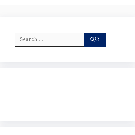
Search
for: