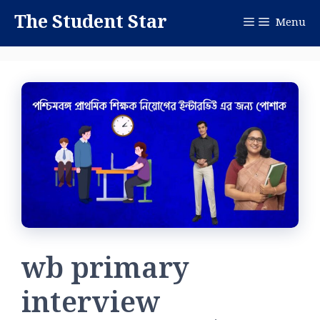
Skip
The Student Star
Menu
to
content
wb primary
interview