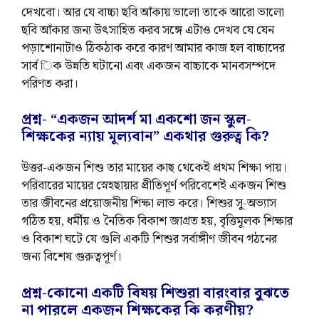
দেখবো। আর যে বাচ্চা ছবি আঁকায় ভালো তাকে আরো ভালো
ছবি আঁকার জন্য উৎসাহিত করব সঙ্গে এটাও দেখব যে যেন
পড়াশোনাটাও ঠিকঠাক করে কারণ আমার কাজ হল বাচ্চাদের
সার্ব িক উন্নতি ঘটানো এবং একজন বাচ্চাকে মানবসম্পদে
পরিণত করা।
প্রশ্ন- “একজন আদর্শ মা একশো জন স্কুল-
শিক্ষকের ন্যায় মূল্যবান” একথার গুরুত্ব কি?
উত্তর-একজন শিশু তার মায়ের কাছ থেকেই প্রথম শিক্ষা পায়।
পরিবারের মায়ের স্নেহছায়ার প্রীতিপূর্ণ পরিবেশেই একজন শিশু
তার জীবনের প্রয়োজনীয় শিক্ষা লাভ করে। শিশুর সু-অভ্যাস
গঠিত হয়, ধর্মীয় ও নৈতিক বিকাশ জাগ্রত হয়, বৃত্তিমূলক শিক্ষার
ও বিকাশ ঘটে যে গুলি একটি শিশুর সর্বাঙ্গীণ জীবন গঠনের
জন্য বিশেষ গুরুত্বপূর্ণ।
প্রশ্ন-কোনো একটি বিষয় শিশুরা বারংবার বুঝতে
না পারলে একজন শিক্ষকের কি করণীয়?