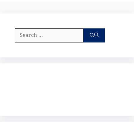
Search
for: