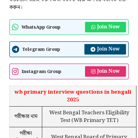
করুন।
Join Now
WhatsApp Group
Join Now
Telegram Group
Join Now
Instagram Group
wb primary interview questions in bengali
2025
West Bengal Teachers Eligibility
পরীক্ষার নাম
Test (WB Primary TET)
পরীক্ষা
West Bengal Board of Primary