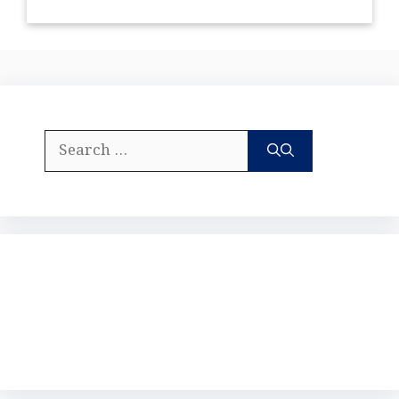
Search
for: