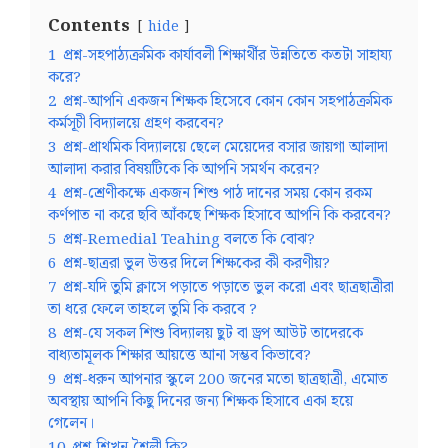
Contents
hide
1
প্রশ্ন-সহপাঠ্যক্রমিক কার্যাবলী শিক্ষার্থীর উন্নতিতে কতটা সাহায্য
করে?
2
প্রশ্ন-আপনি একজন শিক্ষক হিসেবে কোন কোন সহপাঠক্রমিক
কর্মসূচী বিদ্যালয়ে গ্রহণ করবেন?
3
প্রশ্ন-প্রাথমিক বিদ্যালয়ে ছেলে মেয়েদের বসার জায়গা আলাদা
আলাদা করার বিষয়টিকে কি আপনি সমর্থন করেন?
4
প্রশ্ন-শ্রেণীকক্ষে একজন শিশু পাঠ দানের সময় কোন রকম
কর্ণপাত না করে ছবি আঁকছে শিক্ষক হিসাবে আপনি কি করবেন?
5
প্রশ্ন-Remedial Teahing বলতে কি বোঝ?
6
প্রশ্ন-ছাত্ররা ভুল উত্তর দিলে শিক্ষকের কী করণীয়?
7
প্রশ্ন-যদি তুমি ক্লাসে পড়াতে পড়াতে ভুল করো এবং ছাত্রছাত্রীরা
তা ধরে ফেলে তাহলে তুমি কি করবে ?
8
প্রশ্ন-যে সকল শিশু বিদ্যালয় ছুট বা ড্রপ আউট তাদেরকে
বাধ্যতামূলক শিক্ষার আয়ত্তে আনা সম্ভব কিভাবে?
9
প্রশ্ন-ধরুন আপনার স্কুলে 200 জনের মতো ছাত্রছাত্রী, এমোত
অবস্থায় আপনি কিছু দিনের জন্য শিক্ষক হিসাবে একা হয়ে
গেলেন।
10
প্রশ্ন-শিখন শৈলী কি?