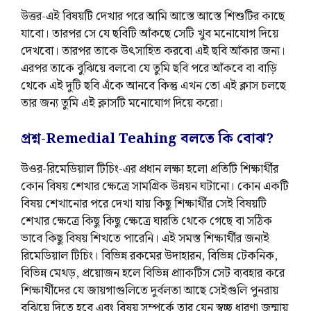
উত্তর-এই বিষয়টি দেখার পরে আমি আস্তে আস্তে শিশুটির কাছে
যাবো। তারপর সে যে ছবিটি আঁকছে সেটি খুব মনোযোগ দিয়ে
দেখবো। তারপর তাকে উৎসাহিত করবো এই ছবি আঁকার জন্য।
এরপর তাকে বুঝিয়ে বলবো যে তুমি ছবি পরে আঁকবে বা বাড়ি
থেকে এই দুটি ছবি এঁকে আনবে কিন্তু এখন তো এই ক্লাস চলছে
তার জন্য তুমি এই ক্লাসটি মনোযোগ দিয়ে করো।
প্রশ্ন-Remedial Teahing বলতে কি বোঝ?
উওর-রিমেডিয়াল টিচিং-এর প্রধান লক্ষ্য হলো প্রতিটি শিক্ষার্থীর
কোন বিষয় শেখার ক্ষেত্রে সামগ্রিক উন্নয়ন ঘটানো। কোন একটি
বিষয় শেখানোর পরে দেখা যায় কিছু শিক্ষার্থীর সেই বিষয়টি
শেখার ক্ষেত্রে কিছু কিছু ক্ষেত্রে ঘারতি থেকে গেছে বা সঠিক
ভাবে কিছু বিষয় শিখতে পারেনি। এই সমস্ত শিক্ষার্থীর জন্যই
রিমেডিয়াল টিচিং। বিভিন্ন রকমের উদাহারন, বিভিন্ন টেকনিক,
বিভিন্ন মেথড়, প্রয়োজন হলে বিভিন্ন প্র্যাকটিস সেট ব্যবহার করে
শিক্ষার্থীদের যে জায়গাগুলিতে দুর্বলতা আছে সেইগুলি পুনরায়
বুঝিয়ে দিতে হবে এবং বিষয় সম্পর্কে তার যেন স্বচ্ছ ধারণা জন্মায়